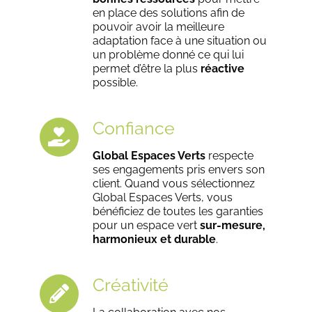
Nos réalisations
en place des solutions afin de
pouvoir avoir la meilleure
adaptation face à une situation ou
un problème donné ce qui lui
Nous contacter
permet d’être la plus
réactive
possible.
Confiance
Nous Rejoindre
Global Espaces Verts
respecte
ses engagements pris envers son
client. Quand vous sélectionnez
Espace Clients
Global Espaces Verts, vous
bénéficiez de toutes les garanties
pour un espace vert
sur-mesure,
harmonieux et durable
.
Conditions générales de vente
Créativité