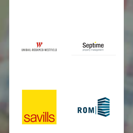
Nos réalisations
Nous contacter
yxime
vinci
Nous Rejoindre
Espace Clients
unibail
septime
Conditions générales de vente