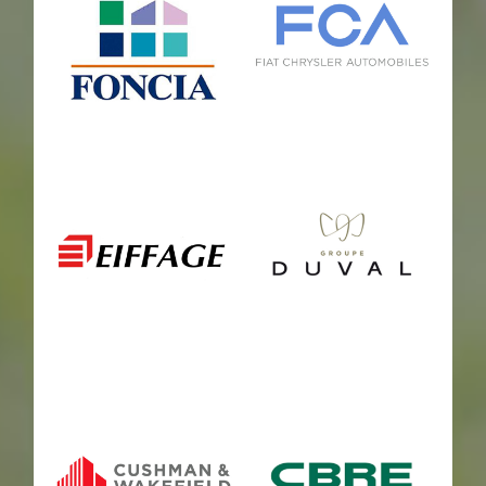
goodman
global
foncia
fca
Eiffage
duval