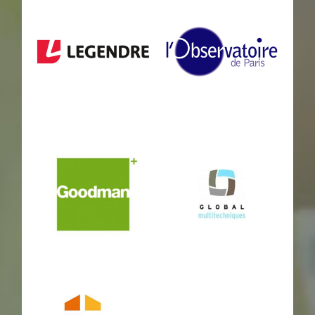
nexity
logicor
L’observatoire
Legendre
de Paris