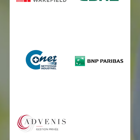
cushman
CBRE
c+net
bnp