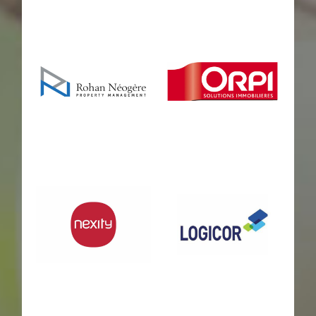
Savills
rom
Rohan
orpi
Néogère