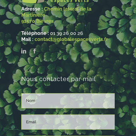
Adresse :
Chemin latéral de la
Martinière
91570 Bièvres
Téléphone :
01 39 26 00 26
Mail :
contact@globalespacesverts.fr
Nous contacter par mail