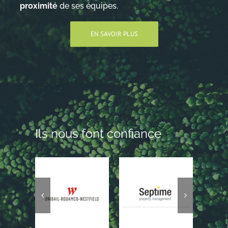
Nos réalisations
proxim
ité
de ses équipes.
EN SAVOIR PLUS
Nous contacter
Nous Rejoindre
Ils nous font confiance
Espace Clients
Conditions générales de vente